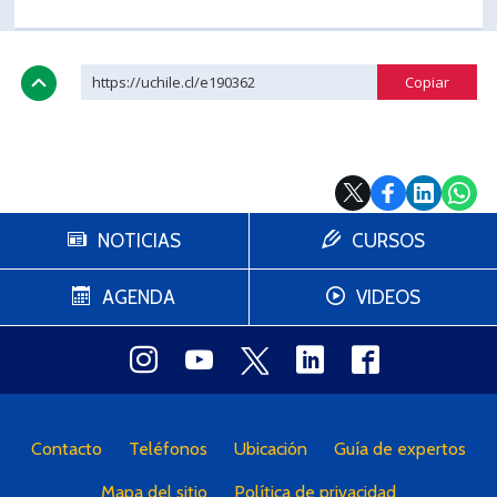
PORTUGUÊS
Postulantes
Académicos
https://uchile.cl/e190362
Estudiantes
Egresados
NOTICIAS
CURSOS
AGENDA
VIDEOS
Contacto
Teléfonos
Ubicación
Guía de expertos
Mapa del sitio
Política de privacidad