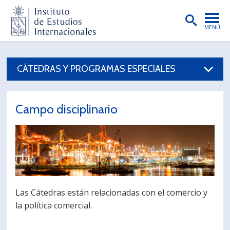
MENÚ
PORTADA
CÁTEDRAS Y PROGRAMAS ESPECIALES
INSTITUTO
PREGRADO
Campo disciplinario
POSTGRADO
INVESTIGACIÓN
EXTENSIÓN
PUBLICACIONES
Las Cátedras están relacionadas con el comercio y
BIBLIOTECA
la política comercial.
ENGLISH