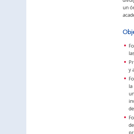
un ó
acadé
Obj
Fo
la
Pr
y 
Fo
la
un
in
de
Fo
de
pr