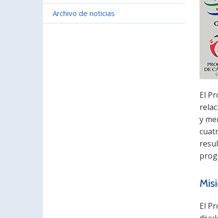
Archivo de noticias
El P
relac
y me
cuatr
resul
prog
Mis
El P
divu