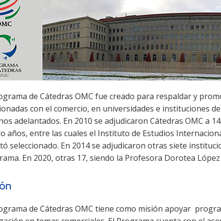
rograma de Cátedras OMC fue creado para respaldar y promo
ionadas con el comercio, en universidades e instituciones de
nos adelantados. En 2010 se adjudicaron Cátedras OMC a 14 
o años, entre las cuales el Instituto de Estudios Internacion
tó seleccionado. En 2014 se adjudicaron otras siete instituc
rama. En 2020, otras 17, siendo la Profesora Dorotea López
ión
rograma de Cátedras OMC tiene como misión apoyar programa
lgación en temas comerciales. El Programa cuenta con el ase