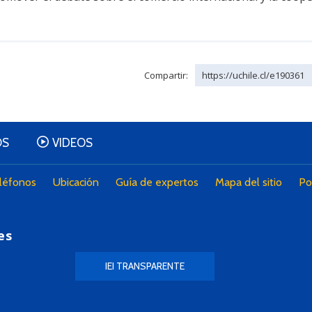
Compartir:
https://uchile.cl/e190361
OS
VIDEOS
léfonos
Ubicación
Guía de expertos
Mapa del sitio
Po
es
IEI TRANSPARENTE