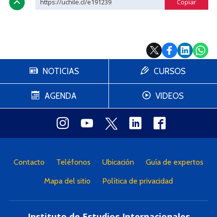
https://uchile.cl/e191239
PORTUGUÊS
Postulantes
Académicos
Estudiantes
Egresados
NOTICIAS
CURSOS
AGENDA
VIDEOS
Contacto
Teléfonos
Ubicación
Guía de expertos
Mapa del sitio
Política de privacidad
Instituto de Estudios Internacionales