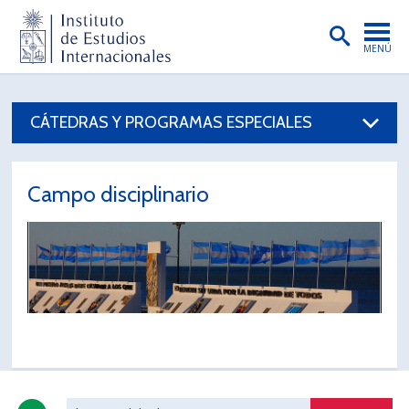
MENÚ
PORTADA
CÁTEDRAS Y PROGRAMAS ESPECIALES
INSTITUTO
PREGRADO
Campo disciplinario
POSTGRADO
INVESTIGACIÓN
EXTENSIÓN
PUBLICACIONES
BIBLIOTECA
ENGLISH