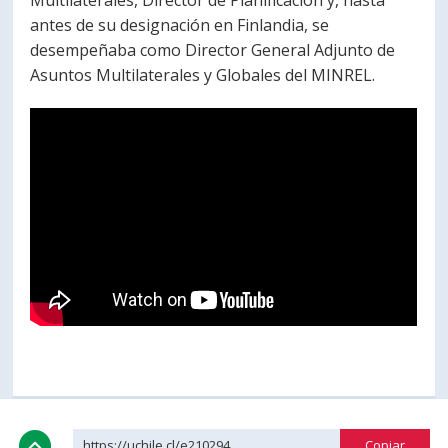
Multilaterales, Director de Planificación y, hasta
antes de su designación en Finlandia, se
PORTUGUÊS
desempeñaba como Director General Adjunto de
Postulantes
Académicos
Asuntos Multilaterales y Globales del MINREL.
Estudiantes
Egresados
https://uchile.cl/e210294