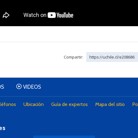
Compartir:
https://uchile.cl/e208686
OS
VIDEOS
léfonos
Ubicación
Guía de expertos
Mapa del sitio
Po
es