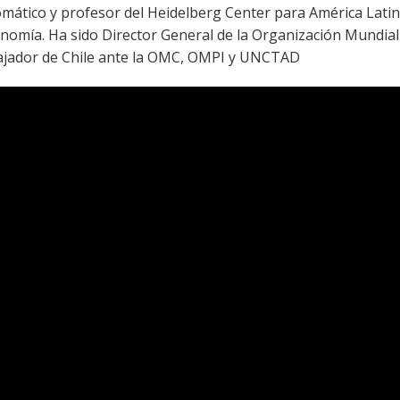
omático y profesor del Heidelberg Center para América Lati
nomía. Ha sido Director General de la Organización Mundial 
jador de Chile ante la OMC, OMPI y UNCTAD