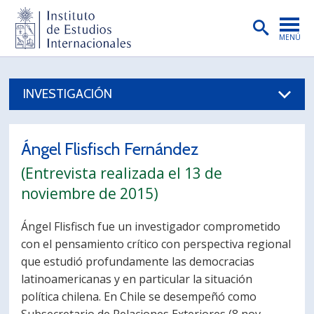
MENÚ
PORTADA
INVESTIGACIÓN
INSTITUTO
PREGRADO
Ángel Flisfisch Fernández
POSTGRADO
(Entrevista realizada el 13 de
INVESTIGACIÓN
noviembre de 2015)
EXTENSIÓN
Ángel Flisfisch fue un investigador comprometido
con el pensamiento crítico con perspectiva regional
PUBLICACIONES
que estudió profundamente las democracias
BIBLIOTECA
latinoamericanas y en particular la situación
política chilena. En Chile se desempeñó como
ENGLISH