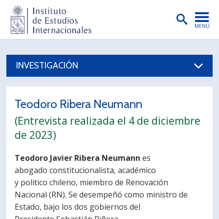
MENÚ
PORTADA
INVESTIGACIÓN
INSTITUTO
PREGRADO
Teodoro Ribera Neumann​
POSTGRADO
(Entrevista realizada el 4 de diciembre
INVESTIGACIÓN
de 2023)
EXTENSIÓN
Teodoro Javier Ribera Neumann
es
abogado constitucionalista,​ académico
PUBLICACIONES
y político chileno, miembro de Renovación
BIBLIOTECA
Nacional (RN). Se desempeñó como ministro de
Estado, bajo los dos gobiernos del
ENGLISH