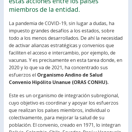
estas acciones entre los países
PORTUGUÊS
miembros de la entidad.
Postulantes
Académicos
La pandemia de COVID-19, sin lugar a dudas, ha
impuesto grandes desafíos a los estados, sobre
Estudiantes
Egresados
todo a los menos desarrollados. De ahí la necesidad
de activar alianzas estratégicas y convenios que
faciliten el acceso e intercambio, por ejemplo, de
vacunas. Y es precisamente en esta tarea donde, en
2020 y lo que va de 2021, ha concentrado sus
esfuerzos el
Organismo Andino de Salud
Convenio Hipólito Unanue (ORAS CONHU).
Este es un organismo de integración subregional,
cuyo objetivo es coordinar y apoyar los esfuerzos
que realizan los países miembros, individual o
colectivamente, para mejorar la salud de su
población. El convenio, creado en 1971, lo integran