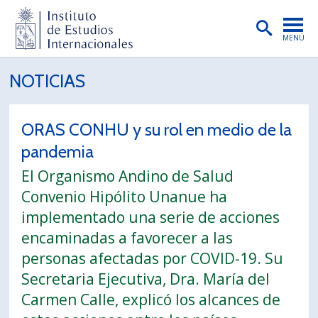
MENÚ
PORTADA
NOTICIAS
INSTITUTO
ORAS CONHU y su rol en medio de la
PREGRADO
pandemia
POSTGRADO
El Organismo Andino de Salud
INVESTIGACIÓN
Convenio Hipólito Unanue ha
implementado una serie de acciones
EXTENSIÓN
encaminadas a favorecer a las
PUBLICACIONES
personas afectadas por COVID-19. Su
Secretaria Ejecutiva, Dra. María del
BIBLIOTECA
Carmen Calle, explicó los alcances de
ENGLISH