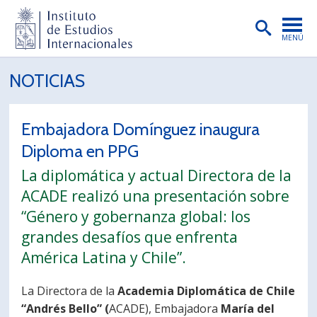
MENÚ
PORTADA
NOTICIAS
INSTITUTO
Embajadora Domínguez inaugura
PREGRADO
Diploma en PPG
POSTGRADO
La diplomática y actual Directora de la
INVESTIGACIÓN
ACADE realizó una presentación sobre
“Género y gobernanza global: los
EXTENSIÓN
grandes desafíos que enfrenta
PUBLICACIONES
América Latina y Chile”.
BIBLIOTECA
La Directora de la
Academia Diplomática de Chile
ENGLISH
“Andrés Bello” (
ACADE), Embajadora
María del