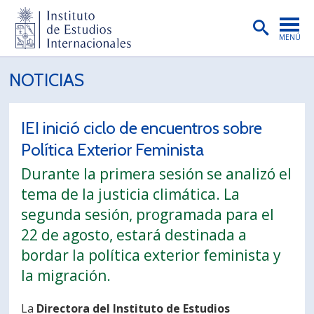
MENÚ
PORTADA
NOTICIAS
INSTITUTO
IEI inició ciclo de encuentros sobre
PREGRADO
Política Exterior Feminista
POSTGRADO
Durante la primera sesión se analizó el
INVESTIGACIÓN
tema de la justicia climática. La
segunda sesión, programada para el
EXTENSIÓN
22 de agosto, estará destinada a
PUBLICACIONES
bordar la política exterior feminista y
la migración.
BIBLIOTECA
ENGLISH
La
Directora del Instituto de Estudios