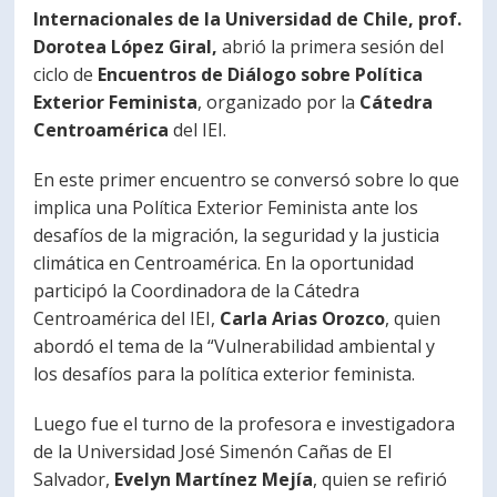
Internacionales de la Universidad de Chile, prof.
PORTUGUÊS
Dorotea López Giral,
abrió la primera sesión del
Postulantes
Académicos
ciclo de
Encuentros de Diálogo sobre Política
Exterior Feminista
, organizado por la
Cátedra
Estudiantes
Egresados
Centroamérica
del IEI.
En este primer encuentro se conversó sobre lo que
implica una Política Exterior Feminista ante los
desafíos de la migración, la seguridad y la justicia
climática en Centroamérica. En la oportunidad
participó la Coordinadora de la Cátedra
Centroamérica del IEI,
Carla Arias Orozco
, quien
abordó el tema de la “Vulnerabilidad ambiental y
los desafíos para la política exterior feminista.
Luego fue el turno de la profesora e investigadora
de la Universidad José Simenón Cañas de El
Salvador,
Evelyn Martínez Mejía
, quien se refirió