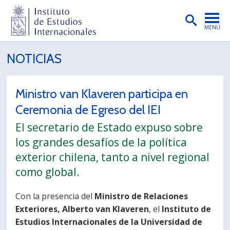
MENÚ
PORTADA
NOTICIAS
INSTITUTO
Ministro van Klaveren participa en
PREGRADO
Ceremonia de Egreso del IEI
POSTGRADO
El secretario de Estado expuso sobre
INVESTIGACIÓN
los grandes desafíos de la política
exterior chilena, tanto a nivel regional
EXTENSIÓN
como global.
PUBLICACIONES
Con la presencia del
Ministro de Relaciones
BIBLIOTECA
Exteriores, Alberto van Klaveren
, el
Instituto de
ENGLISH
Estudios Internacionales de la Universidad de