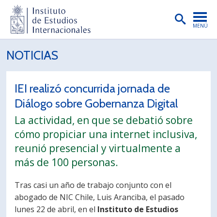
MENÚ
PORTADA
NOTICIAS
INSTITUTO
IEI realizó concurrida jornada de
PREGRADO
Diálogo sobre Gobernanza Digital
POSTGRADO
La actividad, en que se debatió sobre
INVESTIGACIÓN
cómo propiciar una internet inclusiva,
reunió presencial y virtualmente a
EXTENSIÓN
más de 100 personas.
PUBLICACIONES
Tras casi un año de trabajo conjunto con el
BIBLIOTECA
abogado de NIC Chile, Luis Aranciba, el pasado
ENGLISH
lunes 22 de abril, en el
Instituto de Estudios