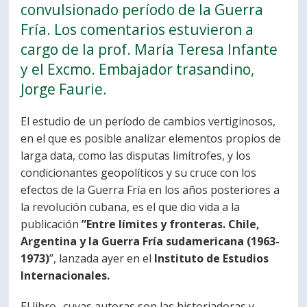
convulsionado período de la Guerra
PORTUGUÊS
Fría. Los comentarios estuvieron a
Postulantes
Académicos
cargo de la prof. María Teresa Infante
y el Excmo. Embajador trasandino,
Estudiantes
Egresados
Jorge Faurie.
El estudio de un período de cambios vertiginosos,
en el que es posible analizar elementos propios de
larga data, como las disputas limítrofes, y los
condicionantes geopolíticos y su cruce con los
efectos de la Guerra Fría en los años posteriores a
la revolución cubana, es el que dio vida a la
publicación
”Entre límites y fronteras. Chile,
Argentina y la Guerra Fría sudamericana (1963-
1973)
”, lanzada ayer en el
Instituto de Estudios
Internacionales.
El libro -cuyas autoras son las historiadoras y