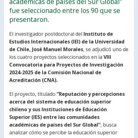
académicas de países del Sur Global”
PORTUGUÊS
fue seleccionado entre los 90 que se
presentaron.
Postulantes
Académicos
Estudiantes
Egresados
El investigador postdoctoral del
Instituto de
Estudios Internacionales (IEI) de la Universidad
de Chile, José Manuel Morales
, se adjudicó uno de
los cuatro proyectos seleccionados en la
VIII
Convocatoria para Proyectos de Investigación
2024-2025 de la Comisión Nacional de
Acreditación (CNA).
El proyecto, titulado
“Reputación y percepciones
acerca del sistema de educación superior
chileno y sus Instituciones de Educación
Superior (IES) entre las comunidades
académicas de países del Sur Global”
, busca
analizar cómo se percibe la educación superior