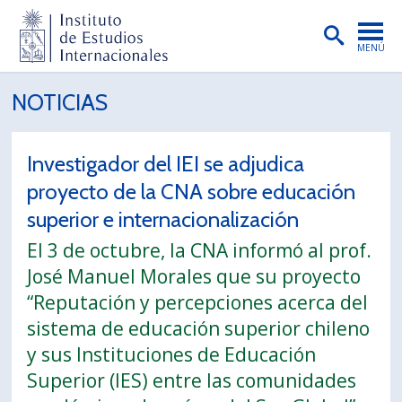
MENÚ
PORTADA
NOTICIAS
INSTITUTO
Investigador del IEI se adjudica
PREGRADO
proyecto de la CNA sobre educación
POSTGRADO
superior e internacionalización
INVESTIGACIÓN
El 3 de octubre, la CNA informó al prof.
José Manuel Morales que su proyecto
EXTENSIÓN
“Reputación y percepciones acerca del
PUBLICACIONES
sistema de educación superior chileno
BIBLIOTECA
y sus Instituciones de Educación
Superior (IES) entre las comunidades
ENGLISH