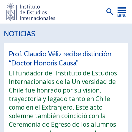
MENÚ
PORTADA
NOTICIAS
INSTITUTO
Prof. Claudio Véliz recibe distinción
PREGRADO
“Doctor Honoris Causa”
POSTGRADO
El fundador del Instituto de Estudios
INVESTIGACIÓN
Internacionales de la Universidad de
Chile fue honrado por su visión,
EXTENSIÓN
trayectoria y legado tanto en Chile
PUBLICACIONES
como en el Extranjero. Este acto
solemne también coincidió con la
BIBLIOTECA
Ceremonia de Egreso de los alumnos
ENGLISH