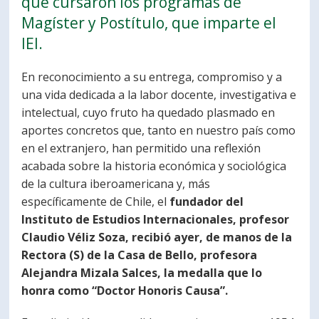
que cursaron los programas de
PORTUGUÊS
Magíster y Postítulo, que imparte el
IEI.
Postulantes
Académicos
Estudiantes
Egresados
En reconocimiento a su entrega, compromiso y a
una vida dedicada a la labor docente, investigativa e
intelectual, cuyo fruto ha quedado plasmado en
aportes concretos que, tanto en nuestro país como
en el extranjero, han permitido una reflexión
acabada sobre la historia económica y sociológica
de la cultura iberoamericana y, más
específicamente de Chile, el
fundador del
Instituto de Estudios Internacionales, profesor
Claudio Véliz Soza, recibió ayer, de manos de la
Rectora (S) de la Casa de Bello, profesora
Alejandra Mizala Salces, la medalla que lo
honra como “Doctor Honoris Causa”.