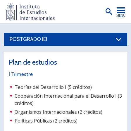
MENÚ
PORTADA
POSTGRADO IEI
INSTITUTO
PREGRADO
Plan de estudios
POSTGRADO
I Trimestre
INVESTIGACIÓN
Teorías del Desarrollo I (5 créditos)
EXTENSIÓN
Cooperación Internacional para el Desarrollo I (3
PUBLICACIONES
créditos)
Organismos Internacionales (2 créditos)
BIBLIOTECA
Políticas Públicas (2 créditos)
ENGLISH