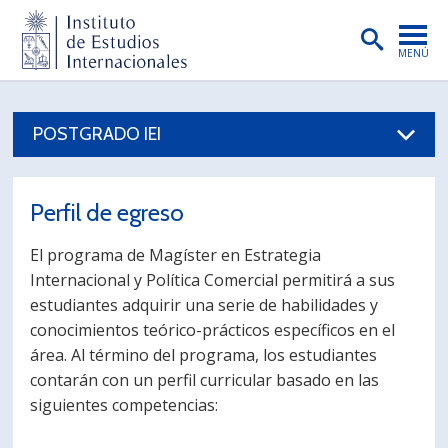
MENÚ
PORTADA
POSTGRADO IEI
INSTITUTO
PREGRADO
Perfil de egreso
POSTGRADO
El programa de Magíster en Estrategia
INVESTIGACIÓN
Internacional y Política Comercial permitirá a sus
estudiantes adquirir una serie de habilidades y
EXTENSIÓN
conocimientos teórico-prácticos específicos en el
PUBLICACIONES
área. Al término del programa, los estudiantes
contarán con un perfil curricular basado en las
BIBLIOTECA
siguientes competencias:
ENGLISH