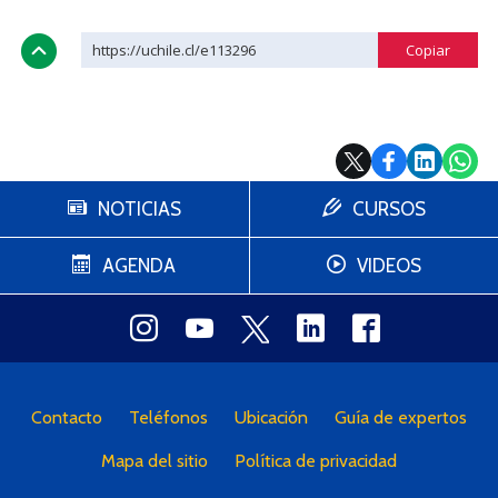
https://uchile.cl/e113296
NOTICIAS
CURSOS
AGENDA
VIDEOS
Contacto
Teléfonos
Ubicación
Guía de expertos
Mapa del sitio
Política de privacidad