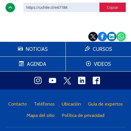
https://uchile.cl/e67184
NOTICIAS
CURSOS
AGENDA
VIDEOS
Contacto
Teléfonos
Ubicación
Guía de expertos
Mapa del sitio
Política de privacidad