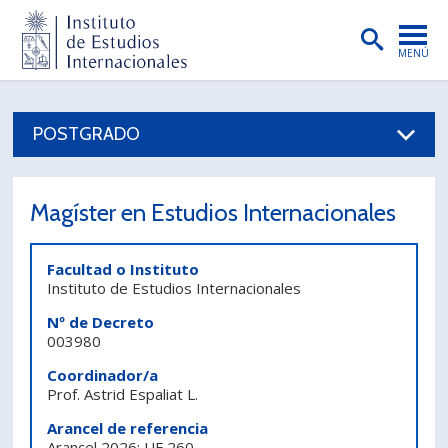
MENÚ
PORTADA
POSTGRADO
INSTITUTO
PREGRADO
Magíster en Estudios Internacionales
POSTGRADO
INVESTIGACIÓN
Facultad o Instituto
Instituto de Estudios Internacionales
EXTENSIÓN
Nº de Decreto
003980
PUBLICACIONES
Coordinador/a
BIBLIOTECA
Prof. Astrid Espaliat L.
Arancel de referencia
ENGLISH
Arancel 2026: UF 260