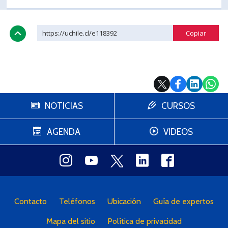
https://uchile.cl/e118392
NOTICIAS
CURSOS
AGENDA
VIDEOS
Contacto
Teléfonos
Ubicación
Guía de expertos
Mapa del sitio
Política de privacidad