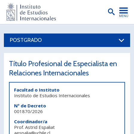
MENÚ
PORTADA
POSTGRADO
INSTITUTO
PREGRADO
Título Profesional de Especialista en
POSTGRADO
Relaciones Internacionales
INVESTIGACIÓN
Facultad o Instituto
EXTENSIÓN
Instituto de Estudios Internacionales
PUBLICACIONES
Nº de Decreto
001870/2026
BIBLIOTECA
Coordinador/a
Prof. Astrid Espaliat
ENGLISH
aespalia@uchile.cl