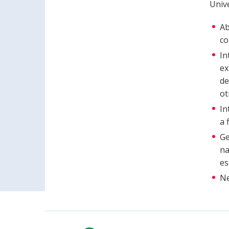
Unive
Ab
co
In
ex
de
ot
In
a 
Ge
na
es
Ne