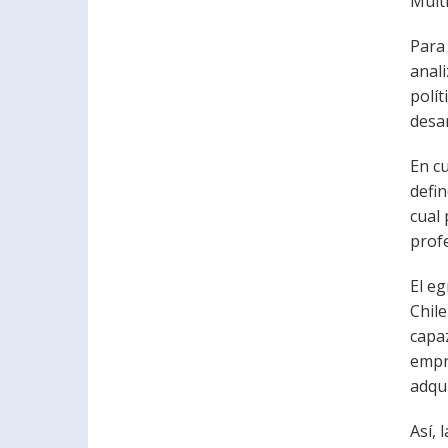
Multi
Para 
anali
polít
desar
En cu
defin
cual
profe
El eg
Chile
capaz
empr
adqui
Así, 