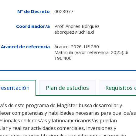
Nº de Decreto
0023077
Coordinador/a
Prof. Andrés Bórquez
aborquez@uchile.cl
Arancel de referencia
Arancel 2026: UF 260
Matrícula (valor referencial 2025): $
196.400
resentación
Plan de estudios
Requisitos 
avés de este programa de Magíster busca desarrollar y
lecer competencias y habilidades necesarias para que los/as
esionales chilenos/as y latinoamericanos/as puedan
ular y realizar actividades comerciales, inversiones y
raciones interinstitucionales con diferentes actores de