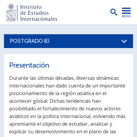
MENÚ
PORTADA
POSTGRADO IEI
INSTITUTO
PREGRADO
Presentación
POSTGRADO
Durante las últimas décadas, diversas dinámicas
INVESTIGACIÓN
internacionales han dado cuenta de un importante
posicionamiento de la región asiática en el
EXTENSIÓN
acontecer global. Dichas tendencias han
PUBLICACIONES
posibilitado el fortalecimiento de nuevos actores
asiáticos en la política internacional, volviendo más
BIBLIOTECA
apremiante el objetivo de estudiar, analizar y
explicar su desenvolvimiento en el plano de las
ENGLISH