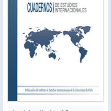
PORTUGUÊS
Postulantes
Académicos
Estudiantes
Egresados