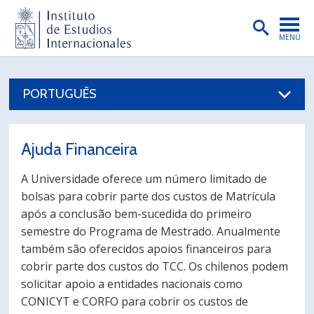
MENÚ
PORTADA
PORTUGUÊS
INSTITUTO
PREGRADO
Ajuda Financeira
POSTGRADO
A Universidade oferece um número limitado de
INVESTIGACIÓN
bolsas para cobrir parte dos custos de Matrícula
após a conclusão bem-sucedida do primeiro
EXTENSIÓN
semestre do Programa de Mestrado. Anualmente
PUBLICACIONES
também são oferecidos apoios financeiros para
cobrir parte dos custos do TCC. Os chilenos podem
BIBLIOTECA
solicitar apoio a entidades nacionais como
CONICYT e CORFO para cobrir os custos de
ENGLISH