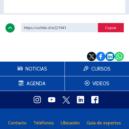
https://uchile.cl/e221941
NOTICIAS
CURSOS
AGENDA
VIDEOS
Contacto
Teléfonos
Ubicación
Guía de expertos