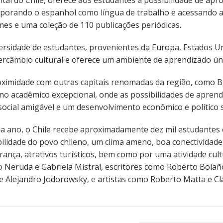
pital do Chile, oferece aos estudantes a possibilidade de a
rporando o espanhol como língua de trabalho e acessando a
mes e uma coleção de 110 publicações periódicas.
versidade de estudantes, provenientes da Europa, Estados U
tercâmbio cultural e oferece um ambiente de aprendizado ún
oximidade com outras capitais renomadas da região, como Bue
ino acadêmico excepcional, onde as possibilidades de apren
 social amigável e um desenvolvimento econômico e político
da ano, o Chile recebe aproximadamente dez mil estudantes 
ilidade do povo chileno, um clima ameno, boa conectividade,
ança, atrativos turísticos, bem como por uma atividade cul
o Neruda e Gabriela Mistral, escritores como Roberto Bolaño
 e Alejandro Jodorowsky, e artistas como Roberto Matta e Cl