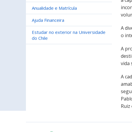
a ca
inco
Anualidade e Matrícula
volu
Ajuda Financeira
A di
Estudar no exterior na Universidade
o in
do Chile
A pr
dest
vida
A ca
amab
segur
Pabl
Ruiz