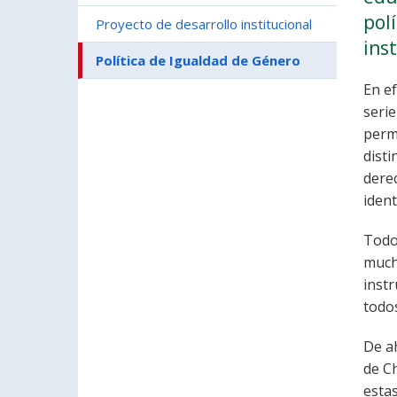
pol
Proyecto de desarrollo institucional
ins
Política de Igualdad de Género
En e
serie
perm
disti
dere
ident
Todos
much
inst
todos
De ah
de Ch
estas