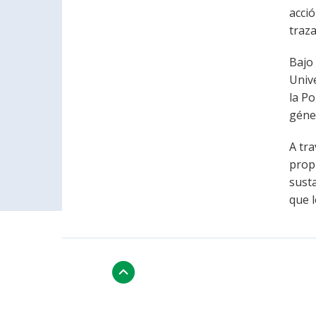
acció
traz
Bajo
Unive
la Po
géne
A tra
propu
susta
que 