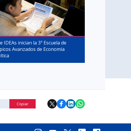
 e IDEAs inician la 3ª Escuela de
picos Avanzados de Economía
ítica
Copiar