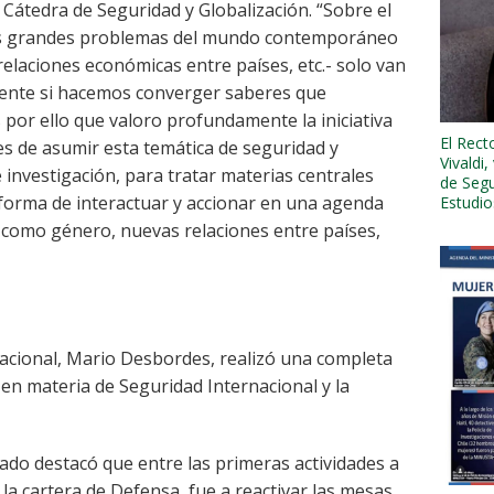
 Cátedra de Seguridad y Globalización. “Sobre el
 los grandes problemas del mundo contemporáneo
elaciones económicas entre países, etc.- solo van
iente si hacemos converger saberes que
or ello que valoro profundamente la iniciativa
El Rect
les de asumir esta temática de seguridad y
Vivaldi,
 investigación, para tratar materias centrales
de Segu
 forma de interactuar y accionar en una agenda
Estudio
 como género, nuevas relaciones entre países,
Nacional, Mario Desbordes, realizó una completa
en materia de Seguridad Internacional y la
stado destacó que entre las primeras actividades a
la cartera de Defensa, fue a reactivar las mesas