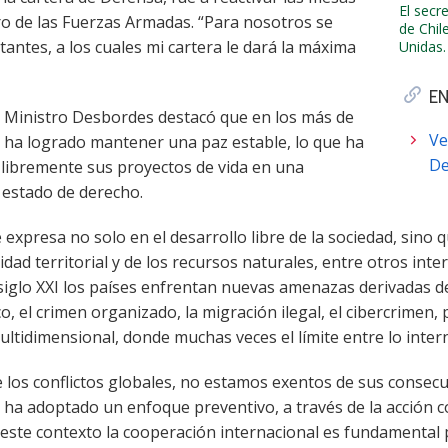
El secr
ro de las Fuerzas Armadas. “Para nosotros se
de Chil
ntes, a los cuales mi cartera le dará la máxima
Unidas.
E
l Ministro Desbordes destacó que en los más de
Ve
e ha logrado mantener una paz estable, lo que ha
De
 libremente sus proyectos de vida en una
 estado de derecho.
e expresa no solo en el desarrollo libre de la sociedad, sino 
idad territorial y de los recursos naturales, entre otros inte
siglo XXI los países enfrentan nuevas amenazas derivadas de
co, el crimen organizado, la migración ilegal, el cibercrimen
tidimensional, donde muchas veces el límite entre lo intern
 los conflictos globales, no estamos exentos de sus consec
ior ha adoptado un enfoque preventivo, a través de la acción c
n este contexto la cooperación internacional es fundamental