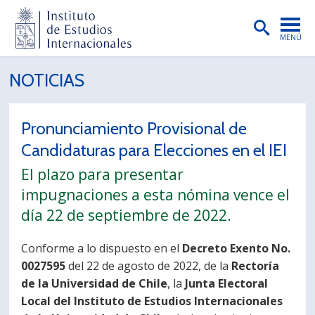
MENÚ
PORTADA
NOTICIAS
INSTITUTO
Pronunciamiento Provisional de
PREGRADO
Candidaturas para Elecciones en el IEI
POSTGRADO
El plazo para presentar
INVESTIGACIÓN
impugnaciones a esta nómina vence el
día 22 de septiembre de 2022.
EXTENSIÓN
PUBLICACIONES
Conforme a lo dispuesto en el
Decreto Exento No.
0027595
del 22 de agosto de 2022, de la
Rectoría
BIBLIOTECA
de la Universidad de Chile
, la
Junta Electoral
Local del Instituto de Estudios Internacionales
ENGLISH