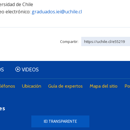
rsidad de Chile
eo electrónico:
graduados.iei@uchile.cl
Compartir:
https://uchile.cl/e55219
OS
VIDEOS
léfonos
Ubicación
Guía de expertos
Mapa del sitio
Po
es
IEI TRANSPARENTE