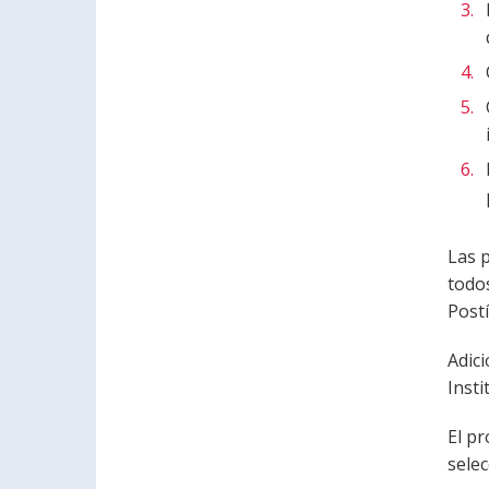
Las p
todos
Postí
Adic
Insti
El pr
selec