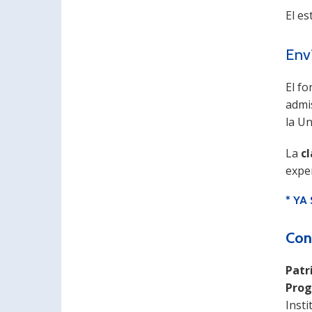
El es
Env
El fo
admis
la Un
La
c
exper
* YA
Con
Patr
Prog
Insti