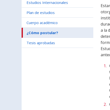
Estudios Internacionales
Estar
otor
Plan de estudios
insti
Cuerpo académico
dura
a la 
¿Cómo postular?
dete
form
Tesis aprobadas
Estu
ante