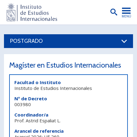
MENÚ
PORTADA
POSTGRADO
INSTITUTO
PREGRADO
Magíster en Estudios Internacionales
POSTGRADO
INVESTIGACIÓN
Facultad o Instituto
Instituto de Estudios Internacionales
EXTENSIÓN
Nº de Decreto
003980
PUBLICACIONES
Coordinador/a
BIBLIOTECA
Prof. Astrid Espaliat L.
Arancel de referencia
ENGLISH
Arancel 2026: UF 260