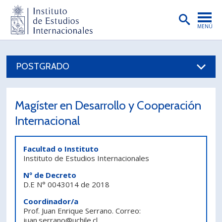
MENÚ
PORTADA
POSTGRADO
INSTITUTO
PREGRADO
Magíster en Desarrollo y Cooperación
POSTGRADO
Internacional
INVESTIGACIÓN
Facultad o Instituto
EXTENSIÓN
Instituto de Estudios Internacionales
PUBLICACIONES
Nº de Decreto
D.E N° 0043014 de 2018
BIBLIOTECA
Coordinador/a
Prof. Juan Enrique Serrano. Correo:
ENGLISH
juan.serrano@uchile.cl