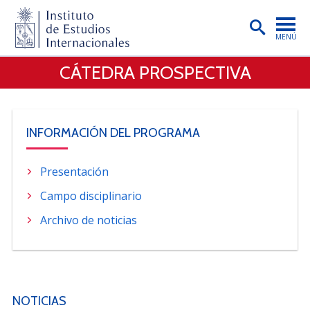
MENÚ
CÁTEDRA PROSPECTIVA
PORTADA
INSTITUTO
PREGRADO
INFORMACIÓN DEL PROGRAMA
POSTGRADO
Presentación
INVESTIGACIÓN
Campo disciplinario
EXTENSIÓN
Archivo de noticias
PUBLICACIONES
BIBLIOTECA
ENGLISH
NOTICIAS