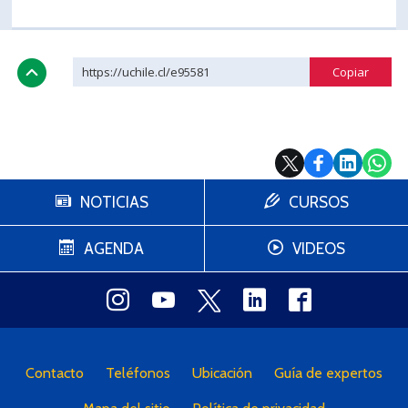
https://uchile.cl/e95581
NOTICIAS
CURSOS
AGENDA
VIDEOS
Contacto
Teléfonos
Ubicación
Guía de expertos