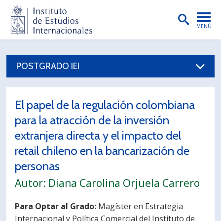
MENÚ
PORTADA
POSTGRADO IEI
INSTITUTO
PREGRADO
El papel de la regulación colombiana
POSTGRADO
para la atracción de la inversión
INVESTIGACIÓN
extranjera directa y el impacto del
retail chileno en la bancarización de
EXTENSIÓN
personas
PUBLICACIONES
Autor: Diana Carolina Orjuela Carrero
BIBLIOTECA
Para Optar al Grado:
Magíster en Estrategia
ENGLISH
Internacional y Política Comercial del Instituto de