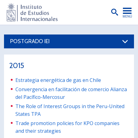
MENÚ
PORTADA
POSTGRADO IEI
INSTITUTO
PREGRADO
2015
POSTGRADO
Estrategia energética de gas en Chile
INVESTIGACIÓN
Convergencia en facilitación de comercio Alianza
EXTENSIÓN
del Pacífico-Mercosur
The Role of Interest Groups in the Peru-United
PUBLICACIONES
States TPA
BIBLIOTECA
Trade promotion policies for KPO companies
and their strategies
ENGLISH