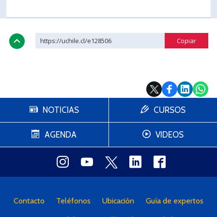
https://uchile.cl/e128506
NOTICIAS
CURSOS
AGENDA
VIDEOS
Contacto
Teléfonos
Ubicación
Guía de expertos