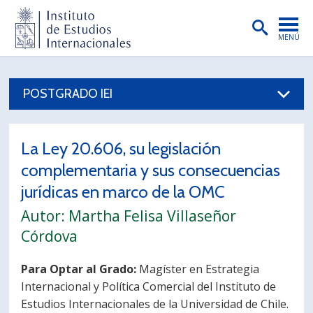
MENÚ
PORTADA
POSTGRADO IEI
INSTITUTO
PREGRADO
La Ley 20.606, su legislación
POSTGRADO
complementaria y sus consecuencias
INVESTIGACIÓN
jurídicas en marco de la OMC
Autor: Martha Felisa Villaseñor
EXTENSIÓN
Córdova
PUBLICACIONES
Para Optar al Grado:
Magíster en Estrategia
BIBLIOTECA
Internacional y Política Comercial del Instituto de
ENGLISH
Estudios Internacionales de la Universidad de Chile.