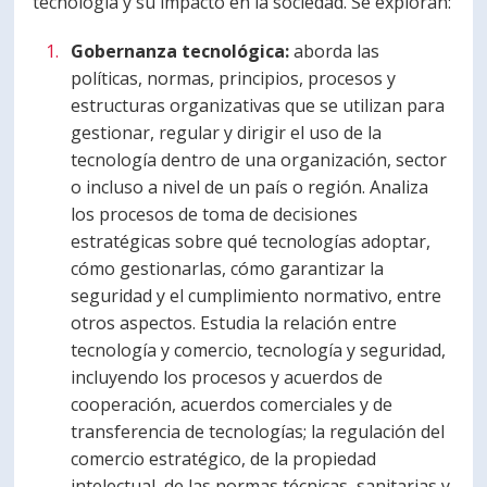
tecnología y su impacto en la sociedad. Se exploran:
PORTUGUÊS
Gobernanza tecnológica:
aborda las
Postulantes
Académicos
políticas, normas, principios, procesos y
estructuras organizativas que se utilizan para
Estudiantes
Egresados
gestionar, regular y dirigir el uso de la
tecnología dentro de una organización, sector
o incluso a nivel de un país o región. Analiza
los procesos de toma de decisiones
estratégicas sobre qué tecnologías adoptar,
cómo gestionarlas, cómo garantizar la
seguridad y el cumplimiento normativo, entre
otros aspectos. Estudia la relación entre
tecnología y comercio, tecnología y seguridad,
incluyendo los procesos y acuerdos de
cooperación, acuerdos comerciales y de
transferencia de tecnologías; la regulación del
comercio estratégico, de la propiedad
intelectual, de las normas técnicas, sanitarias y