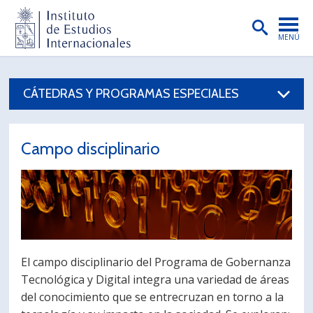
MENÚ
PORTADA
CÁTEDRAS Y PROGRAMAS ESPECIALES
INSTITUTO
PREGRADO
Campo disciplinario
POSTGRADO
INVESTIGACIÓN
EXTENSIÓN
PUBLICACIONES
El campo disciplinario del Programa de Gobernanza
BIBLIOTECA
Tecnológica y Digital integra una variedad de áreas
del conocimiento que se entrecruzan en torno a la
ENGLISH