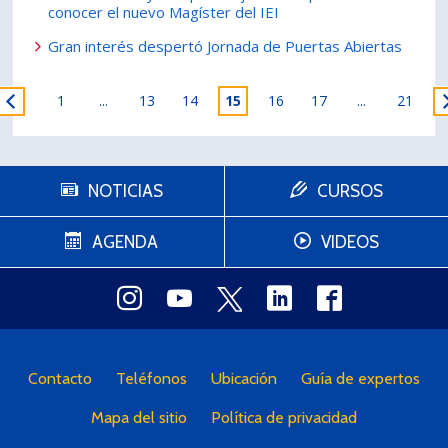
conocer el nuevo Magíster del IEI
Gran interés despertó Jornada de Puertas Abiertas
1
...
13
14
15
16
17
...
21
NOTICIAS
CURSOS
AGENDA
VIDEOS
Contacto
Teléfonos
Ubicación
Guía de expertos
Mapa del sitio
Política de privacidad