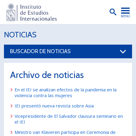
MENÚ
PORTADA
NOTICIAS
INSTITUTO
BUSCADOR DE NOTICIAS
PREGRADO
POSTGRADO
Archivo de noticias
INVESTIGACIÓN
En el IEI se analizan efectos de la pandemia en la
EXTENSIÓN
violencia contra las mujeres
IEI presentó nueva revista sobre Asia
PUBLICACIONES
Vicepresidente de El Salvador clausura seminario en
BIBLIOTECA
el IEI
ENGLISH
Ministro van Klaveren participa en Ceremonia de