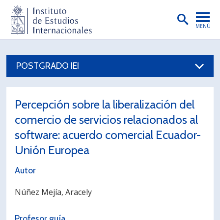
MENÚ
PORTADA
POSTGRADO IEI
INSTITUTO
PREGRADO
Percepción sobre la liberalización del
POSTGRADO
comercio de servicios relacionados al
INVESTIGACIÓN
software: acuerdo comercial Ecuador-
Unión Europea
EXTENSIÓN
Autor
PUBLICACIONES
Núñez Mejía, Aracely
BIBLIOTECA
ENGLISH
Profesor guía