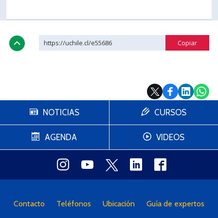
https://uchile.cl/e55686
NOTICIAS
CURSOS
AGENDA
VIDEOS
Contacto
Teléfonos
Ubicación
Guía de expertos