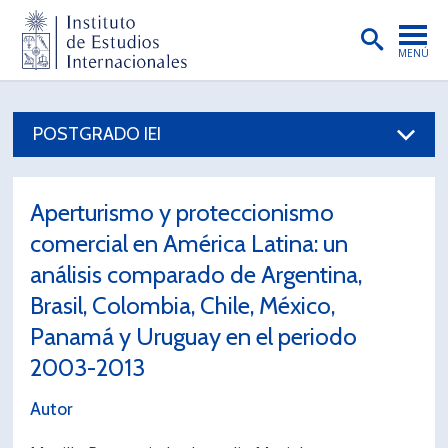
MENÚ
PORTADA
POSTGRADO IEI
INSTITUTO
PREGRADO
Aperturismo y proteccionismo
POSTGRADO
comercial en América Latina: un
INVESTIGACIÓN
análisis comparado de Argentina,
Brasil, Colombia, Chile, México,
EXTENSIÓN
Panamá y Uruguay en el periodo
PUBLICACIONES
2003-2013
BIBLIOTECA
Autor
ENGLISH