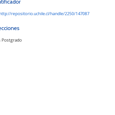
tificador
http://repositorio.uchile.cl/handle/2250/147087
ecciones
s Postgrado