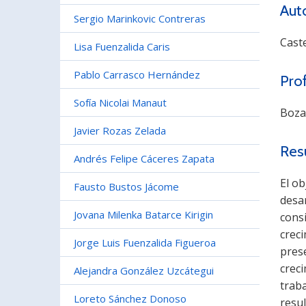
Aut
Sergio Marinkovic Contreras
Caste
Lisa Fuenzalida Caris
Pablo Carrasco Hernández
Pro
Sofía Nicolai Manaut
Boza
Javier Rozas Zelada
Res
Andrés Felipe Cáceres Zapata
El ob
Fausto Bustos Jácome
desar
Jovana Milenka Batarce Kirigin
consi
creci
Jorge Luis Fuenzalida Figueroa
pres
creci
Alejandra González Uzcátegui
traba
Loreto Sánchez Donoso
resul