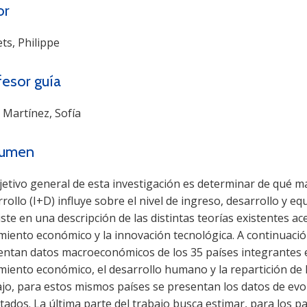
or
ts, Philippe
fesor guía
 Martínez, Sofía
umen
jetivo general de esta investigación es determinar de qué m
rollo (I+D) influye sobre el nivel de ingreso, desarrollo y eq
ste en una descripción de las distintas teorías existentes ace
miento económico y la innovación tecnológica. A continuació
entan datos macroeconómicos de los 35 países integrantes e
miento económico, el desarrollo humano y la repartición de l
jo, para estos mismos países se presentan los datos de evol
tados. La última parte del trabajo busca estimar, para los pa