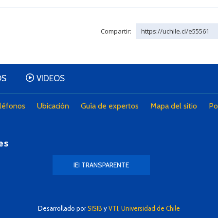
Compartir:
https://uchile.cl/e55561
OS
VIDEOS
léfonos
Ubicación
Guía de expertos
Mapa del sitio
Po
es
IEI TRANSPARENTE
Desarrollado por
SISIB
y
VTI
,
Universidad de Chile