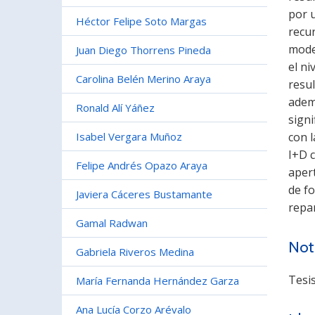
por u
Héctor Felipe Soto Margas
recur
model
Juan Diego Thorrens Pineda
el ni
Carolina Belén Merino Araya
resu
ademá
Ronald Alí Yáñez
signi
Isabel Vergara Muñoz
con l
I+D c
Felipe Andrés Opazo Araya
apert
de f
Javiera Cáceres Bustamante
repar
Gamal Radwan
Not
Gabriela Riveros Medina
Tesi
María Fernanda Hernández Garza
Ana Lucía Corzo Arévalo