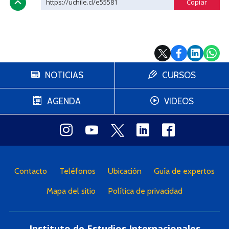
https://uchile.cl/e55581
NOTICIAS
CURSOS
AGENDA
VIDEOS
Contacto
Teléfonos
Ubicación
Guía de expertos
Mapa del sitio
Política de privacidad
Instituto de Estudios Internacionales