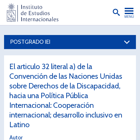
MENÚ
PORTADA
POSTGRADO IEI
INSTITUTO
PREGRADO
El articulo 32 literal a) de la
POSTGRADO
Convención de las Naciones Unidas
INVESTIGACIÓN
sobre Derechos de la Discapacidad,
hacia una Política Pública
EXTENSIÓN
Internacional: Cooperación
PUBLICACIONES
internacional; desarrollo inclusivo en
BIBLIOTECA
Latino
ENGLISH
Autor