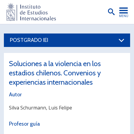
MENÚ
PORTADA
POSTGRADO IEI
INSTITUTO
PREGRADO
Soluciones a la violencia en los
POSTGRADO
estadios chilenos. Convenios y
INVESTIGACIÓN
experiencias internacionales
EXTENSIÓN
Autor
PUBLICACIONES
Silva Schurmann, Luis Felipe
BIBLIOTECA
Profesor guía
ENGLISH