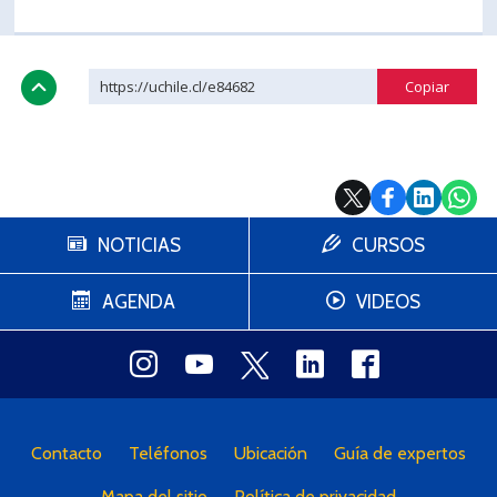
https://uchile.cl/e84682
NOTICIAS
CURSOS
AGENDA
VIDEOS
Contacto
Teléfonos
Ubicación
Guía de expertos
Mapa del sitio
Política de privacidad