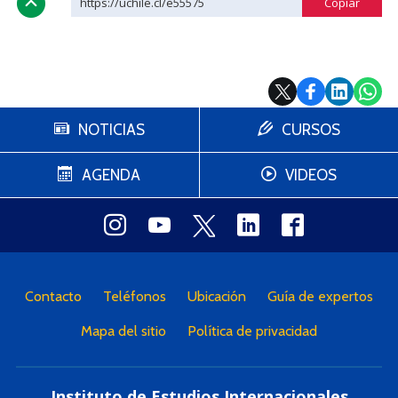
https://uchile.cl/e55575
NOTICIAS
CURSOS
AGENDA
VIDEOS
Contacto
Teléfonos
Ubicación
Guía de expertos
Mapa del sitio
Política de privacidad
Instituto de Estudios Internacionales