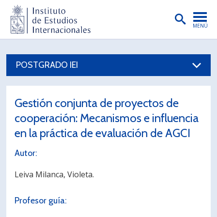
MENÚ
PORTADA
POSTGRADO IEI
INSTITUTO
PREGRADO
Gestión conjunta de proyectos de
POSTGRADO
cooperación: Mecanismos e influencia
INVESTIGACIÓN
en la práctica de evaluación de AGCI
EXTENSIÓN
Autor:
PUBLICACIONES
Leiva Milanca, Violeta.
BIBLIOTECA
Profesor guía:
ENGLISH