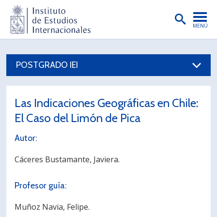
MENÚ
PORTADA
POSTGRADO IEI
INSTITUTO
PREGRADO
Las Indicaciones Geográficas en Chile:
POSTGRADO
El Caso del Limón de Pica
INVESTIGACIÓN
Autor:
EXTENSIÓN
Cáceres Bustamante, Javiera.
PUBLICACIONES
Profesor guía:
BIBLIOTECA
Muñoz Navia, Felipe.
ENGLISH