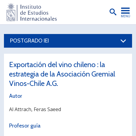
MENÚ
PORTADA
POSTGRADO IEI
INSTITUTO
PREGRADO
Exportación del vino chileno : la
POSTGRADO
estrategia de la Asociación Gremial
INVESTIGACIÓN
Vinos-Chile A.G.
EXTENSIÓN
Autor
PUBLICACIONES
Al Attrach, Feras Saeed
BIBLIOTECA
Profesor guía
ENGLISH