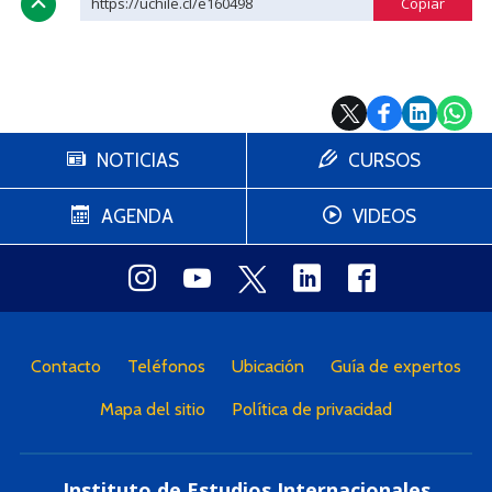
https://uchile.cl/e160498
NOTICIAS
CURSOS
AGENDA
VIDEOS
Contacto
Teléfonos
Ubicación
Guía de expertos
Mapa del sitio
Política de privacidad
Instituto de Estudios Internacionales