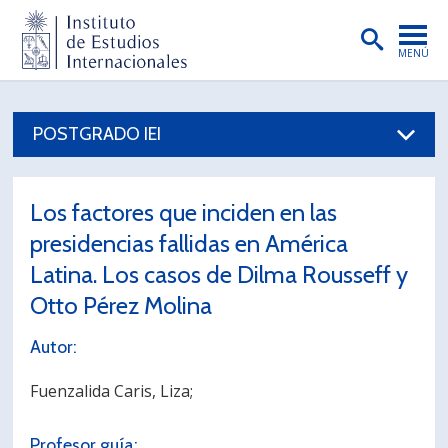
MENÚ
PORTADA
POSTGRADO IEI
INSTITUTO
PREGRADO
Los factores que inciden en las
POSTGRADO
presidencias fallidas en América
INVESTIGACIÓN
Latina. Los casos de Dilma Rousseff y
Otto Pérez Molina
EXTENSIÓN
Autor:
PUBLICACIONES
Fuenzalida Caris, Liza;
BIBLIOTECA
ENGLISH
Profesor guía: