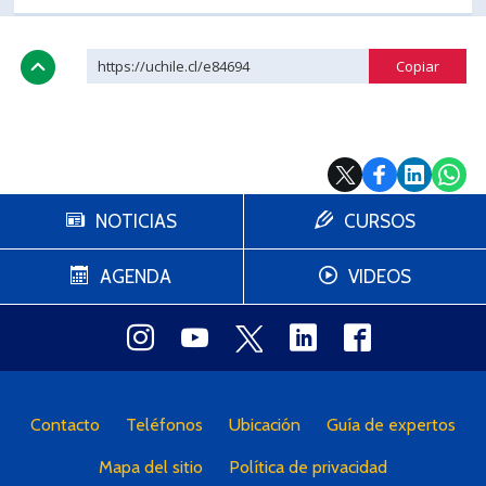
https://uchile.cl/e84694
NOTICIAS
CURSOS
AGENDA
VIDEOS
Contacto
Teléfonos
Ubicación
Guía de expertos
Mapa del sitio
Política de privacidad