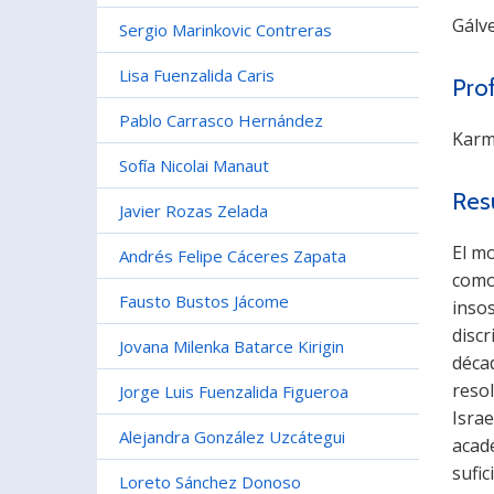
Gálv
Sergio Marinkovic Contreras
Lisa Fuenzalida Caris
Pro
Pablo Carrasco Hernández
Karm
Sofía Nicolai Manaut
Res
Javier Rozas Zelada
El m
Andrés Felipe Cáceres Zapata
como 
Fausto Bustos Jácome
insos
discr
Jovana Milenka Batarce Kirigin
déca
reso
Jorge Luis Fuenzalida Figueroa
Israe
Alejandra González Uzcátegui
acadé
sufic
Loreto Sánchez Donoso