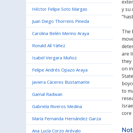
exter
Héctor Felipe Soto Margas
y su 
“hasb
Juan Diego Thorrens Pineda
The 
Carolina Belén Merino Araya
move
Ronald Alí Yáñez
dete
are l
Isabel Vergara Muñoz
they
on in
Felipe Andrés Opazo Araya
Stat
Javiera Cáceres Bustamante
boyc
to m
Gamal Radwan
resea
Israe
Gabriela Riveros Medina
core 
María Fernanda Hernández Garza
Not
Ana Lucía Corzo Arévalo