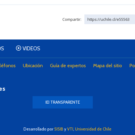
Compartir:
https://uchile.cl/e55563
OS
VIDEOS
léfonos
Ubicación
Guía de expertos
Mapa del sitio
Po
es
IEI TRANSPARENTE
Desarrollado por
SISIB
y
VTI
,
Universidad de Chile